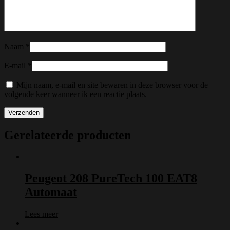
Naam
*
E-mail
*
Mijn naam, e-mail en site bewaren in deze browser voor de
volgende keer wanneer ik een reactie plaats.
Gerelateerde producten
Peugeot 208 PureTech 100 EAT8
Automaat
Lees meer