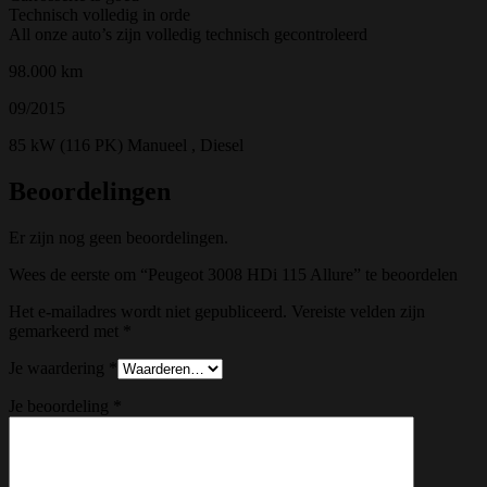
Technisch volledig in orde
All onze auto’s zijn volledig technisch gecontroleerd
98.000 km
09/2015
85 kW (116 PK) Manueel , Diesel
Beoordelingen
Er zijn nog geen beoordelingen.
Wees de eerste om “Peugeot 3008 HDi 115 Allure” te beoordelen
Het e-mailadres wordt niet gepubliceerd.
Vereiste velden zijn
gemarkeerd met
*
Je waardering
*
Je beoordeling
*