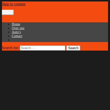
Skip to content
Menu
Home
Over ons
Auto’s
Contact
Search for:
Search